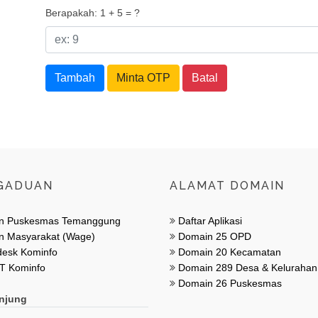
Berapakah: 1 + 5 = ?
Tambah
Minta OTP
Batal
GADUAN
ALAMAT DOMAIN
n Puskesmas Temanggung
Daftar Aplikasi
 Masyarakat (Wage)
Domain 25 OPD
esk Kominfo
Domain 20 Kecamatan
T Kominfo
Domain 289 Desa & Kelurahan
Domain 26 Puskesmas
njung