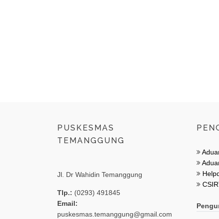
PUSKESMAS
PEN
TEMANGGUNG
Adua
Aduan
Helpd
Jl. Dr Wahidin Temanggung
CSIR
Tlp.:
(0293) 491845
Email:
Pengu
puskesmas.temanggung@gmail.com