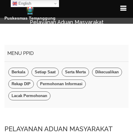
English
Puskesmas Temanggung
Pelayanan Aduan Masyarakat
MENU PPID
Berkala
Setiap Saat
Serta Merta
Dikecualikan
Rekap DIP
Permohonan Informasi
Lacak Permohonan
PELAYANAN ADUAN MASYARAKAT