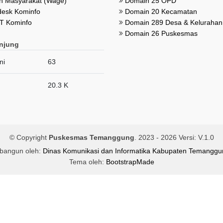
 Masyarakat (Wage)
Domain 25 OPD
esk Kominfo
Domain 20 Kecamatan
T Kominfo
Domain 289 Desa & Kelurahan
Domain 26 Puskesmas
njung
ni
63
20.3 K
© Copyright
Puskesmas Temanggung
. 2023 -
2026 Versi: V.1.0
ibangun oleh:
Dinas Komunikasi dan Informatika Kabupaten Temanggu
Tema oleh:
BootstrapMade