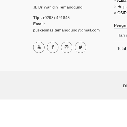
Aduan
Helpd
Jl. Dr Wahidin Temanggung
CSIR
Tlp.:
(0293) 491845
Email:
Pengu
puskesmas.temanggung@gmail.com
Hari i
Total
D