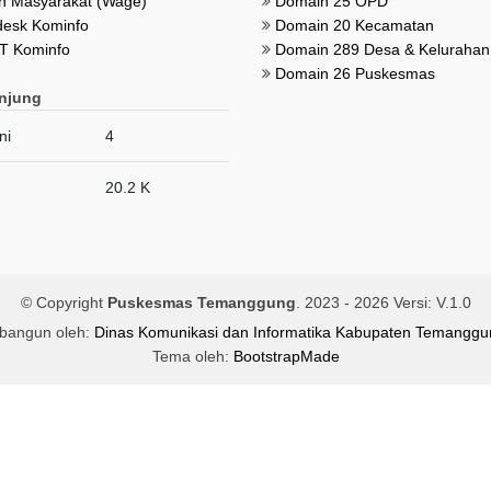
 Masyarakat (Wage)
Domain 25 OPD
esk Kominfo
Domain 20 Kecamatan
T Kominfo
Domain 289 Desa & Kelurahan
Domain 26 Puskesmas
njung
ni
4
20.2 K
© Copyright
Puskesmas Temanggung
. 2023 -
2026 Versi: V.1.0
ibangun oleh:
Dinas Komunikasi dan Informatika Kabupaten Temanggu
Tema oleh:
BootstrapMade