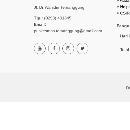
Aduan
Helpd
Jl. Dr Wahidin Temanggung
CSIR
Tlp.:
(0293) 491845
Email:
Pengu
puskesmas.temanggung@gmail.com
Hari i
Total
D